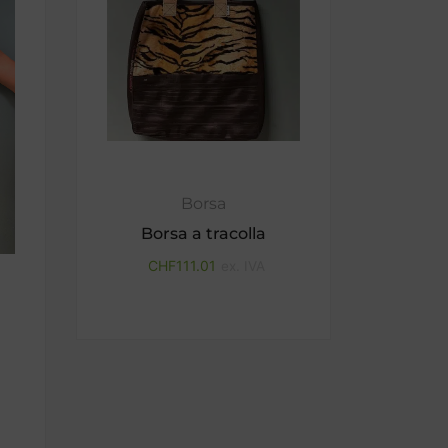
Borsa
Borsa a tracolla
CHF
111.01
ex. IVA