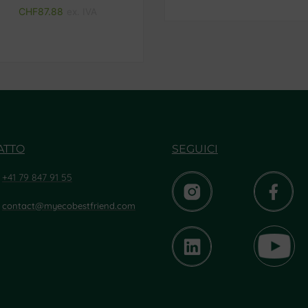
CHF
87.88
ex. IVA
ATTO
SEGUICI
+41 79 847 91 55
contact@myecobestfriend.com