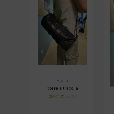
Borsa
borsa a tracolla
CHF
74.01
ex. IVA