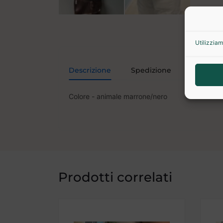
Utilizziam
Descrizione
Spedizione
Informaz
Colore - animale marrone/nero
Prodotti correlati