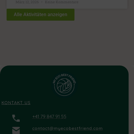
März 12, 2026
Keine Kommentare
Alle Aktivitäten anzeigen
KONTAKT US
+41 79 847 91 55
contact@myecobestfriend.com