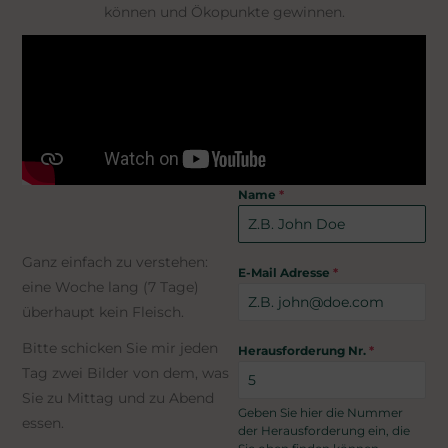
können und Ökopunkte gewinnen.
Beschreibung der
Name
*
Regeln
Ganz einfach zu verstehen:
E-Mail Adresse
*
eine Woche lang (7 Tage)
überhaupt kein Fleisch.
Bitte schicken Sie mir jeden
Herausforderung Nr.
*
Tag zwei Bilder von dem, was
Sie zu Mittag und zu Abend
Geben Sie hier die Nummer
essen.
der Herausforderung ein, die