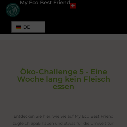
My Eco Best Friend
DE
Öko-Challenge 5 - Eine
Woche lang kein Fleisch
essen
WILLKOMMEN BEI MEINEN ÖKO-
SPIELEN
Öko-Challenge 5 - Eine Woche lang
kein Fleisch essen
Entdecken Sie hier, wie Sie auf My Eco Best Friend
zugleich Spaß haben und etwas für die Umwelt tun