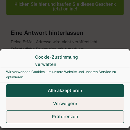
Klicken Sie hier und kaufen Sie dieses Geschenk
jetzt online!
Eine Antwort hinterlassen
Deine E-Mail-Adresse wird nicht veröffentlicht.
Erforderliche Felder sind mit
*
markiert.
Cookie-Zustimmung
verwalten
Wir verwenden Cookies, um unsere Website und unseren Service zu
optimieren.
Alle akzeptieren
Verweigern
Präferenzen
Meinen Namen, meine E-Mail-Adresse und meine
Website in diesem Browser speichern, bis ich wieder