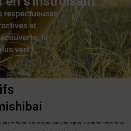
 en s'instruisant
es respectueuses
ractives et
écouverte, la
lus vert !
ifs
mishibai
s qui protègent la nature, conçue pour capter l'attention des enfants