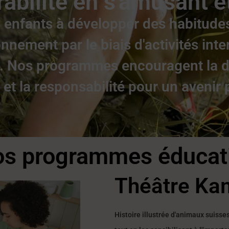
abilité en s'amusant et
 enfants à développer des habitud
onnement par le biais d'activités inte
 Nos programmes encouragent la d
é et la responsabilité pour un avenir p
s programmes éducat
Théâtre Ka
Histoire illustrée d'animaux suisse