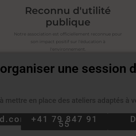
Reconnu d'utilité
publique
Notre association est officiellement reconnue pour
son impact positif sur l'éducation à
l'environnement.
organiser une session d
 à mettre en place des ateliers adaptés à
nd.com
+41 79 847 91
D
55