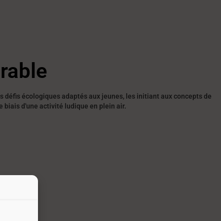
rable
s défis écologiques adaptés aux jeunes, les initiant aux concepts de
 biais d'une activité ludique en plein air.