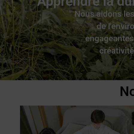
Apprendre la dur
Nous aidons les
de l'envir
engageantes.
créativit
No