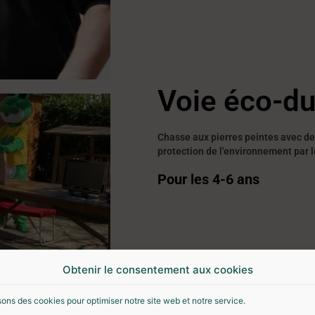
Voie éco-du
Chasse aux pierres peintes avec de
protection de l'environnement par le
Pour les 4-6 ans
Obtenir le consentement aux cookies
sons des cookies pour optimiser notre site web et notre service.