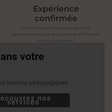
Expérience
confirmée
Notre collaboration avec diverses écoles
partenaires témoigne de la qualité et de l'efficacité
de nos programmes.
ans votre
 vos besoins pédagogiques.
écouvrez nos
services