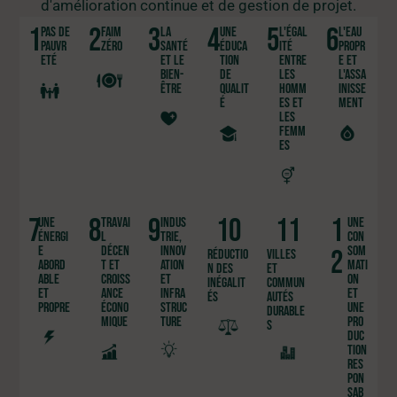
d'amélioration continue et de gestion de projet.
1
2
3
4
5
6
pas de
faim
la
une
l'égal
l'eau
pauvr
zéro
santé
éduca
ité
propr
eté
et le
tion
entre
e et
bien-
de
les
l'assa
être
qualit
homm
inisse
é
es et
ment
les
femm
es
7
8
9
10
11
1
une
travai
indus
une
énergi
l
trie,
con
e
décen
innov
som
2
réductio
villes
abord
t et
ation
mati
n des
et
able
croiss
et
on
inégalit
commun
et
ance
infra
et
és
autés
propre
écono
struc
une
durable
mique
ture
pro
s
duc
tion
res
pon
sab