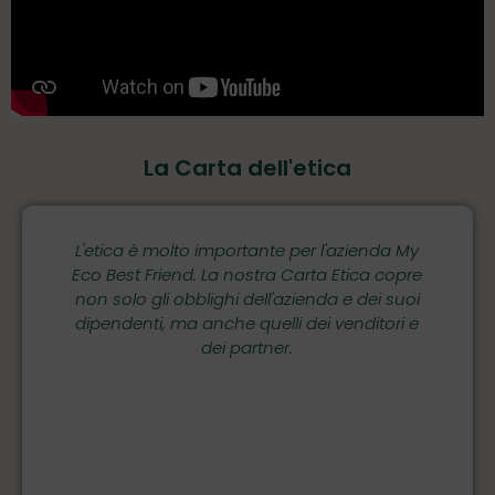
La Carta dell'etica
e leggi
L'etica è molto importante per l'azienda My
I nos
itiche e
Eco Best Friend. La nostra Carta Etica copre
firmare
ocedure
non solo gli obblighi dell'azienda e dei suoi
ris
re di
dipendenti, ma anche quelli dei venditori e
L'azie
per i
dei partner.
rimu
 per la
venditor
olazione
rocedure