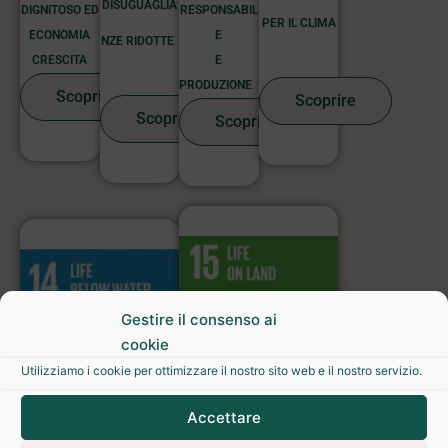
DISUGUAGLIA
DIGNITOSO ED
RESPONSABIL
PER IL CLIMA
ECONOMIA
E
NZE RIDOTTE
CRESCITA
E
PRODUZIONE
Scoprire
Scoprire
Scoprire
Scoprire
Gestire il consenso ai
cookie
Utilizziamo i cookie per ottimizzare il nostro sito web e il nostro servizio.
Accettare