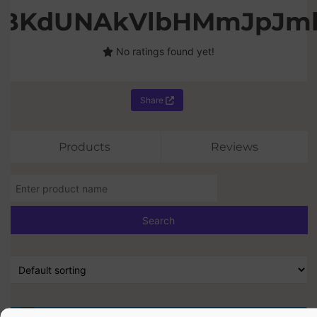
rBKdUNAkVlbHMmJpJm
No ratings found yet!
Share
Products
Reviews