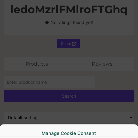
ledoMzrlFMlroFTGhq
No ratings found yet!
Share
Products
Reviews
Manage Cookie Consent