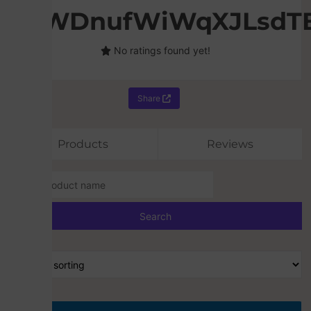
HDgWDnufWiWqXJLsdT
No ratings found yet!
Share
Products
Reviews