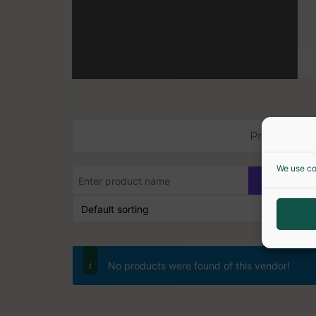
Products
We use co
No products were found of this vendor!