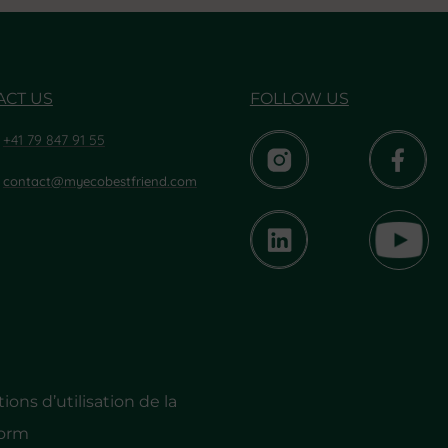
ACT US
FOLLOW US
+41 79 847 91 55
contact@myecobestfriend.com
ions d’utilisation de la
form