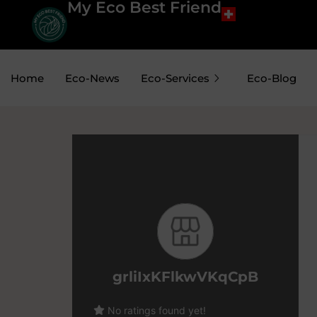
My Eco Best Friend
Home
Eco-News
Eco-Services
Eco-Blog
grliIxKFlkwVKqCpB
No ratings found yet!