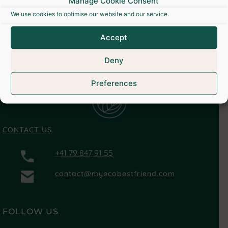
Manage Cookie Consent
We use cookies to optimise our website and our service.
Accept
Deny
Preferences
CONTACT US
+41 79 847 91 55
contact@myecobestfriend.com
FOLLOW US